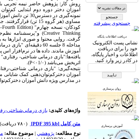
روش کار: پژوهش حاضر نیمه تجربی با 
مساوی (هر گروه 15 ت
جستجوی پیشرفته
دریافت اطلاعات پایگاه
گرفت. روایی محتوا و صوری ابزارها به
نشانی پست الکترونیک
خود را برای دریافت
آموزش ماندند. داده‌ ها در نرم‌افزار اس پی اس ا
اطلاعات و اخبار پایگاه،
یافته‌ها:"بازی درمانی شناختی- رفتاری"
در کادر زیر وارد کنید.
اثربخش می‌باشد (۰1/۰>P).
نتیجه‌گیری: "بازی درمانی شناختی-رفت
آموزان دخترکم‌توان‌ذهنی کمک شایانی 
در مدارس ویژه دانش آموزان دخترکم‌توا
روان پرستاری
واژه‌های کلیدی:
بازی درمانی‌شناختی-رف
متن کامل
[PDF 395 kb]
(۷۸۰ دریافت)
آموزش پرستاری
نوع مطالعه:
پژوهشي
|
موضوع مقاله:
مد