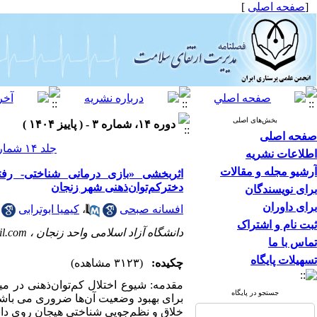
[
صفحه اصلی
]
بخش‌های اصلی
دوره ۱۴، شماره ۳ - ( پاییز ۱۴۰۴ )
صفحه اصلی
جلد ۱۴ شماره ۳ صفحات ۴۳-۲۷
اطلاعات نشریه
آرشیو مجله و مقالات
اثربخشی «بازی درمانی شناختی- رف
دخترکم‌توان‌ذهنی شهر زنجان
برای نویسندگان
برای داوران
افسانه صبحی
،
کیمیا ابوترابی
ثبت نام و اشتراک
دانشگاه آزاد اسلامی واحد زنجان ،
l.com
تماس با ما
تسهیلات پایگاه
چکیده:
(۳۱۲۳ مشاهده)
مقدمه: شیوع اختلال کم‌توان‌ذهنی در 
جستجو در پایگاه
برای بهبود وضعیت آن‌ها ضروری می باشد.
خلاق و نظم‌جویی شناختی هیجان روی دان