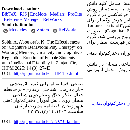
ژوهش شامل کلیه دانش
 دوره دوم ابتدایی کم‌توان ذهنی مدارس استثنائی شهر زنجان در سال تحصیلی ۱۴۰3-۱۴۰2 بود. با استفاده از روش
Download citation:
BibTeX
|
RIS
|
EndNote
|
Medlars
|
ProCite
نمونه‌گیری در دسترس30 تن دانش آموزان دخترکم‌توان‌ذهنی انتخاب و سپس به‌ صورت تصادفی ساده به شیوه قرعه‌کشی در 2 گروه
|
Reference Manager
|
RefWorks
 "مقیاس هوش وکسلر برای
Send citation to:
کودکان- نسخه چهارم" (Wechsler Intelligence Scale for Children–Fourth Edition)،"آزمون های تفکر خلاق تورنس"(Torrance Tests of
Mendeley
Zotero
RefWorks
Creative Thinking) و"پرسشنامه نظم‌جویی شناختی هیجان-کودکان"(Cognitive Emotion Regulation Questionnaire-Kids) صورت
نباخ بررسی شد. گروه
موزش دیدند و گروه کنترل در فهرست انتظار برای
Sobhi A, Aboutorabi K. The Effectiveness
of "Cognitive-Behavioral Play Therapy" on
Working Memory, Creativity and Cognitive
زان دخترکم‌توان‌ذهنی
Regulation Emotion of Female Students
with Intellectual Disability in Zanjan City.
ناختی هیجان در دانش
JHPM 2025; 14 (3) :27-43
 یک روش مکمل آموزشی
URL:
http://jhpm.ir/article-1-1844-fa.html
صبحی افسانه، ابوترابی کیمیا. اثربخشی
«بازی درمانی شناختی- رفتاری» بر حافظه
فعال، تفکر خلاق و نظم‌جویی شناختی
هیجان روی دانش آموزان دخترکم‌توان‌ذهنی
 دخترکم‌توان‌ذهنی.
شهر زنجان. فصلنامه مدیریت ارتقای
سلامت. ۱۴۰۴; ۱۴ (۳) :۲۷-۴۳
URL:
http://jhpm.ir/article-۱-۱۸۴۴-fa.html