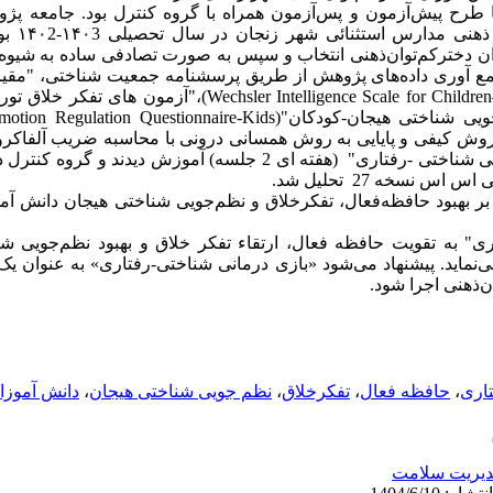
طرح پیش‌آزمون و پس‌آزمون همراه با گروه کنترل بود. جامعه پ
آموزان دختر
ن) قرارگرفتند. جمع آوری داده‌های پژوهش از طریق پرسشنامه جمعیت شناختی،
 روش کیفی و پایایی به روش همسانی درونی با محاسبه ضریب آلفاکرو
مداخله 8 جلسه 60 دقیقه‌ای "بازی درمانی شناختی -رفتاری" (هفته ای 2 جلسه) آ
س نسخه 27 تحلیل شد.
 بر بهبود حافظه‌فعال، تفکرخلاق و نظم‌جویی شناختی هیجان دانش آمو
اری" به تقویت حافظه فعال، ارتقاء تفکر خلاق و بهبود نظم‌جویی ش
می‌نماید. پیشنهاد می‌شود «بازی درمانی شناختی-رفتاری» به عنوان
ن‌ذهنی اجرا شود.
تاری
،
حافظه فعال
،
تفکرخلاق
،
نظم جویی شناختی هیجان
،
دانش آموزان
یریت سلامت