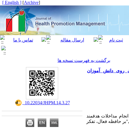
[ English ]
]
Archive
[
برگشت به فهرست نسخه ها
ن روی دانش آموزان
‎ 10.22034/JHPM.14.3.27
نجام مداخلات هدفمند
"بر حافظه فعال، تفکر