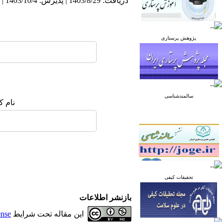
دریافت: 1403/8/29 | پذیرش: 1403/10/4 | انتشار: 1404/6/10
پژوهش پرستاری
سالمندشناسی
نام ک
تحقیقات کیفی
بازنشر اطلاعات
این مقاله تحت شرایط
ense