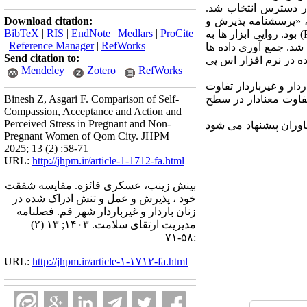
 به روش غیر تصادفی و در دسترس انتخاب شد.
های گردآوری داده ها شامل پرسشنامه جمعیت شناختی، «مقیاس شفقت خود» (Self-Compassion Scale)، «پرسشنامه پذیرش و
Download citation:
BibTeX
|
RIS
|
EndNote
|
Medlars
|
ProCite
عمل ویرایش2» (Acceptance and Action Questionnaire-II) و «مقیاس تنش ادراک شده» (Perceived Stress Scale) بود. روایی ابزار ها به
|
Reference Manager
|
RefWorks
شد. جمع آوری داده ها
Send citation to:
ه در نرم افزار اس پی
Mendeley
Zotero
RefWorks
رش و عمل زنان باردار و غیرباردار تفاوت
تفاوت معنادار در سطح
Binesh Z, Asgari F. Comparison of Self-
Compassion, Acceptance and Action and
Perceived Stress in Pregnant and Non-
شاوران پیشنهاد می شود
Pregnant Women of Qom City. JHPM
2025; 13 (2) :58-71
URL:
http://jhpm.ir/article-1-1712-fa.html
بینش زینب، عسکری فائزه. مقایسه شفقت
خود ، پذیرش و عمل و تنش ادراک شده در
زنان باردار و غیرباردار شهر قم. فصلنامه
مدیریت ارتقای سلامت. ۱۴۰۳; ۱۳ (۲)
:۵۸-۷۱
URL:
http://jhpm.ir/article-۱-۱۷۱۲-fa.html