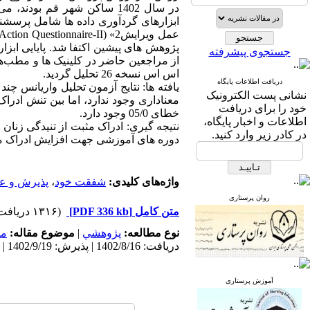
پژوهش های پیشین اکتفا شد. پایایی ابزا
جستجوی پیشرفته
از مراجعین حاضر در کلینیک ها و مطب‌ه
اس اس نسخه 26 تحلیل گردید.
دریافت اطلاعات پایگاه
نشانی پست الکترونیک
معناداری وجود ندارد، اما بین تنش ادرا
خود را برای دریافت
خطای 05/0 وجود دارد.
اطلاعات و اخبار پایگاه،
نتیجه گیری: ادراک مثبت از تنیدگی زنان 
در کادر زیر وارد کنید.
دوره های آموزشی جهت افزایش ادراک مثبت 
واژه‌های کلیدی:
شفقت خود
،
پذیرش و ع
روان پرستاری
متن کامل
[PDF 336 kb]
(۱۳۱۶ دریافت)
نوع مطالعه:
پژوهشي
|
موضوع مقاله:
مد
دریافت: 1402/8/16 | پذیرش: 1402/9/19 | انتشار: 1403/12/10
آموزش پرستاری