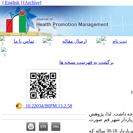
[ English ]
]
Archive
[
برگشت به فهرست نسخه ها
‎ 10.22034/JHPM.13.2.58
وجه داشت. لذا، پژوهش
اک شده در خانم های 18 تا 30 ساله باردار و غیرباردار شهر قم صورت
روش کار: روش پژوهش حاضر از نوع توصیفی- مقایسه ای بود. جامعه آماری شامل کلیه خانم های باردار و غیرباردار 18-30 ساله که