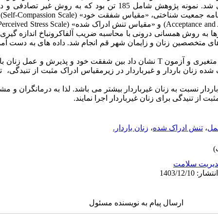
در سال 1402 ساکن شهر قم بودند، می شد. نمونه پژوهش شامل 185 تن بود که
ابزار
رها به روش همسانی درونی با محاسبه ضریب آلفاکرونباخ اندازه گیری 
ای متخصصین زنان و زایمان شهر قم انجام شد. داده های به دست آمد
یافته ها: نتایج آزمون تحلیل واریانس چند متغیری و آزمون T نشان داد بین شفقت خود و پذی
ک شده زنان باردار و غیرباردار در زیرمقیاس ادراک مثبت از تنیدگی، 
باردار نسبت به زنان غیرباردار بیشتر می باشد. لذا به درمانگران و م
از تنیدگی برای زنان غیرباردار اجرا نمایند.
مل
،
تنش ادراک شده
،
زنان باردار.
یریت سلامت
ارسال پیام به نویسنده مسئول