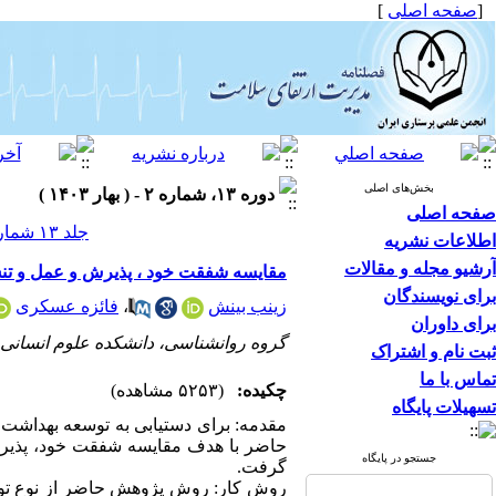
[
صفحه اصلی
]
بخش‌های اصلی
دوره ۱۳، شماره ۲ - ( بهار ۱۴۰۳ )
صفحه اصلی
جلد ۱۳ شماره ۲ صفحات ۷۱-۵۸
اطلاعات نشریه
آرشیو مجله و مقالات
مقایسه شفقت خود ، پذیرش و عمل و تنش 
برای نویسندگان
زینب بینش
،
فائزه عسکری
برای داوران
گروه روانشناسی، دانشکده علوم انسانی، و
ثبت نام و اشتراک
تماس با ما
چکیده:
(۵۲۵۳ مشاهده)
تسهیلات پایگاه
مقدمه: برای دستیابی به توسعه بهداشت 
جستجو در پایگاه
گرفت.