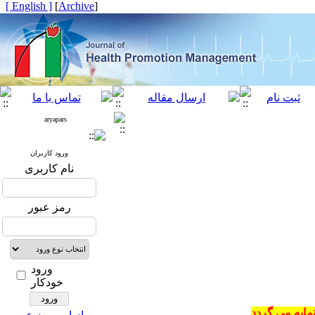
[ English ]
]
Archive
[
aryapars
ورود کاربران
نام کاربری
رمز عبور
ورود
خودکار
مایه می گردد