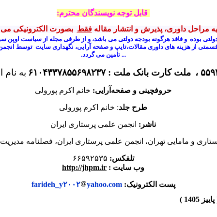
قابل توجه نویسندگان محترم:
یه مراحل
داوری، پذیرش و انتشار مقاله
فقط
بصورت الکترونیکی می 
ولتی بوده و فاقد هرگونه بودجه دولتی می باشد، و از طرفی مجله از سیاست اوپن سو
قسمتی از هزینه های داوری مقالات،تایپ و صفحه آرایی،
نگهداری سایت توسط انجمن و 
... تامین می گردد.
۵۵۹۲
ملت کارت بانک ملت : ۶۱۰۴۳۳۷۸۵۵۶۹۸۲۳۷
به نام 
حروفچینی و صفحه‌آرایی:
خانم اکرم پورولی
طرح جلد
: خانم اکرم پورولی
ناشر:
انجمن علمی پرستاری ایران
تاری و مامایی تهران، انجمن علمی پرستاری ایران، فصلنامه مدیریت ارتقا
تلفکس:
۶۶۵۹۲۵۳۵
وب سایت :
http://jhpm.ir
پست الکترونیک:
yahoo.com
farideh_y۲۰۰۲