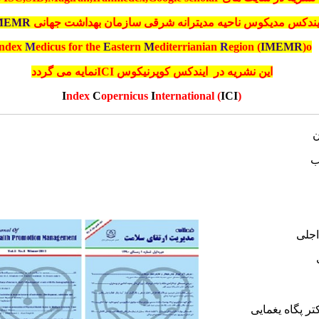
ایندکس مدیکوس ناحیه مدیترانه شرقی سازمان بهداشت جهانی
MEMR
ndex
M
edicus for the
E
astern
M
editerrianian
R
egion (
IMEMR
)o
این نشریه در ایندکس کوپرنیکوس ICIنمایه می گردد
I
ndex
C
opernicus
I
nternational (
ICI
)
ن
ب
اجلی
تر پگاه یغمایی