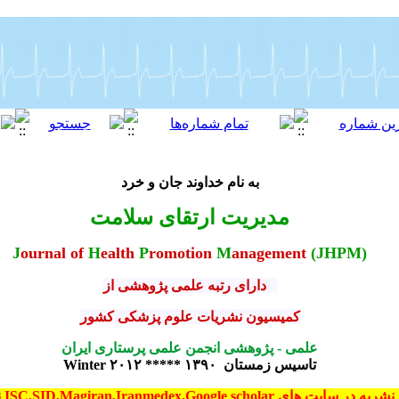
به نام خداوند جان و خرد
مدیریت ارتقای سلامت
J
ournal
of
H
ealth
P
romotion
M
anagement
(JHPM)
دارای رتبه علمی پژوهشی از
کمیسیون نشریات علوم پزشکی کشور
علمی - پژوهشی انجمن علمی پرستاری ایران
تاسیس زمستان ۱۳۹۰ ***** Winter ۲۰۱۲
ت های ISC,SID,Magiran,Iranmedex,Google scholar
ن